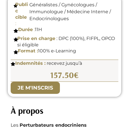
Publi
Généralistes
/
Gynécologues
/
c
Immunologue
/
Médecine Interne
/
cible
Endocrinologues
:
Durée
:
11H
Prise en charge
: DPC (100%), FIFPL, OPCO
si éligible
Format :
100% e-Learning
Indemnités :
recevez jusqu’à
157.50€
JE M'INSCRIS
À propos
Les
Perturbateurs endocriniens