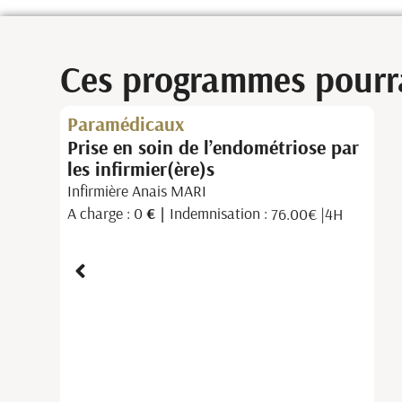
Ces programmes pourra
Paramédicaux
Repérage et prise en charge du
risque cardio-vasculaire par
l’infirmier
Mr. Sébastien LAURENTI