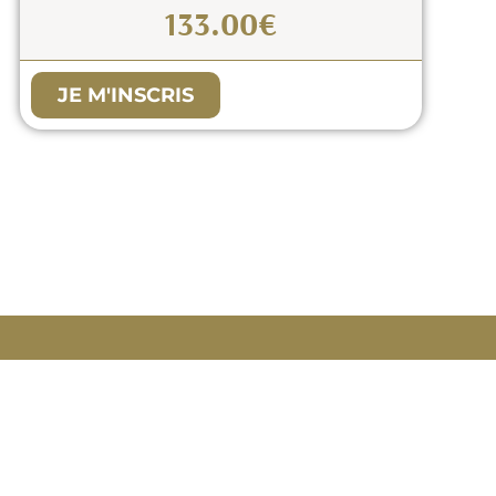
u
133.00€
JE M'INSCRIS
e