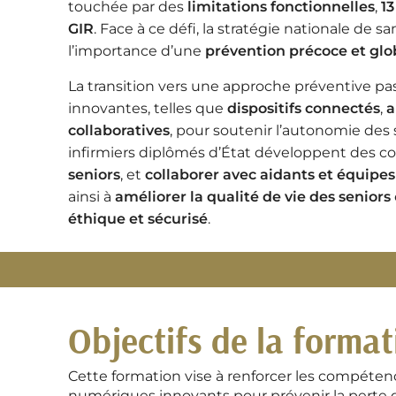
touchée par des
limitations fonctionnelles
,
13
GIR
. Face à ce défi, la stratégie nationale de
l’importance d’une
prévention précoce et glo
La transition vers une approche préventive pas
innovantes, telles que
dispositifs connectés
,
a
collaboratives
, pour soutenir l’autonomie des 
infirmiers diplômés d’État développent des c
seniors
, et
collaborer avec aidants et équipes 
ainsi à
améliorer la qualité de vie des seniors
éthique et sécurisé
.
Objectifs de la format
Cette formation vise à r
enforcer les compétence
numériques innovants pour prévenir la perte 