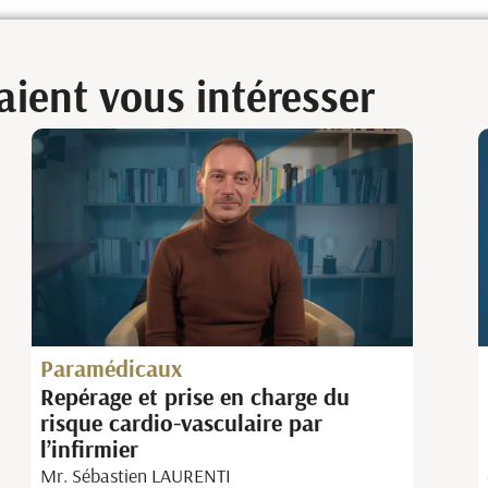
ient vous intéresser
Paramédicaux
Dépistage et prise en charge de la
maladie d’Alzheimer : Rôle de
l’infirmier
Christophe BETBEZE-ABADIE