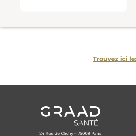
A charge : 0
€ |
Indemnisation :
133.00€ |
7H
Trouvez ici 
24 Rue de Clichy – 75009 Paris