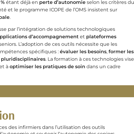
 %
étant déjà en
perte d’autonomie
selon les critères d
 santé et le programme ICOPE de l’OMS insistent sur
bale
.
se par l’intégration de solutions technologiques
pplications d’accompagnement
et
plateformes
seniors. L’adoption de ces outils nécessite que les
ompétences spécifiques :
évaluer les besoins
,
former les
pluridisciplinaires
. La formation à ces technologies vis
et à
optimiser les pratiques de soin
dans un cadre
ion
s des infirmiers dans l’utilisation des outils
d’autonomie et soutenir l’autonomie des seniors