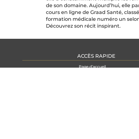
de son domaine. Aujourd’hui, elle pa
cours en ligne de Graad Santé, clas
formation médicale numéro un selon 
Découvrez son récit inspirant.
ACCÈS RAPIDE
Page d’accueil
Formations DPC Médecins
Formations DPC Infirmiers
Actualités et Interviews
Connexion Plateforme
Mentions Légales et Confidentialité
Conditions Générales de Vente