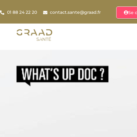
01 88 24 22 20
contact.sante@graad.fr
Se 